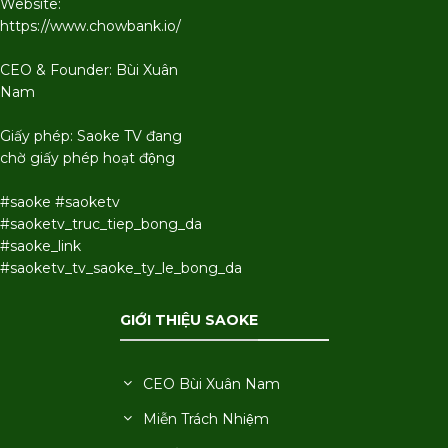
Website:
https://www.chowbank.io/
CEO & Founder: Bùi Xuân
Nam
Giấy phép: Saoke TV đang
chờ giấy phép hoạt động
#saoke #saoketv
#saoketv_truc_tiep_bong_da
#saoke_link
#saoketv_tv_saoke_ty_le_bong_da
GIỚI THIỆU SAOKE
CEO Bùi Xuân Nam
Miễn Trách Nhiệm