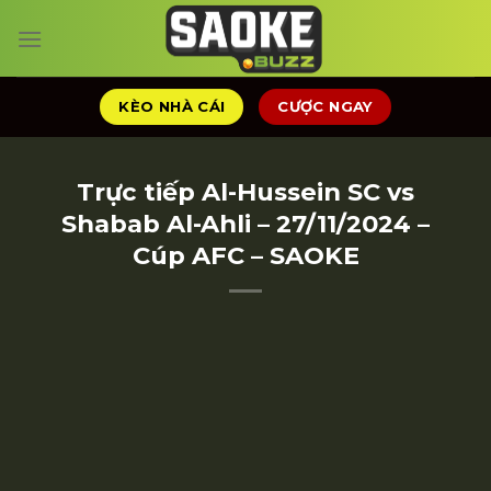
Chuyển
đến
nội
dung
KÈO NHÀ CÁI
CƯỢC NGAY
Trực tiếp Al-Hussein SC vs
Shabab Al-Ahli – 27/11/2024 –
Cúp AFC – SAOKE