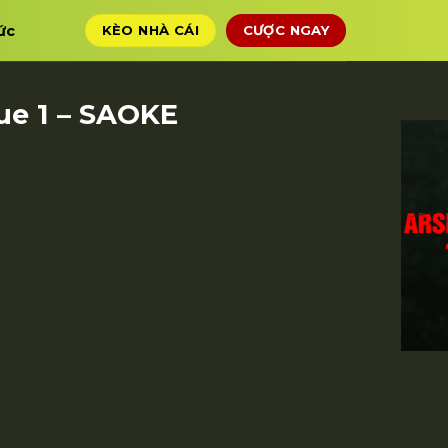
ức
KÈO NHÀ CÁI
CƯỢC NGAY
gue 1 – SAOKE