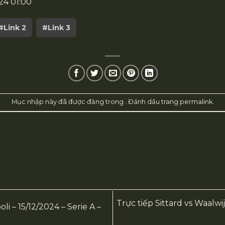
24 01:00
#Link 2
#Link 3
Mục nhập này đã được đăng trong . Đánh dấu trang
permalink
.
Trực tiếp Sittard vs Waalw
i – 15/12/2024 – Serie A –