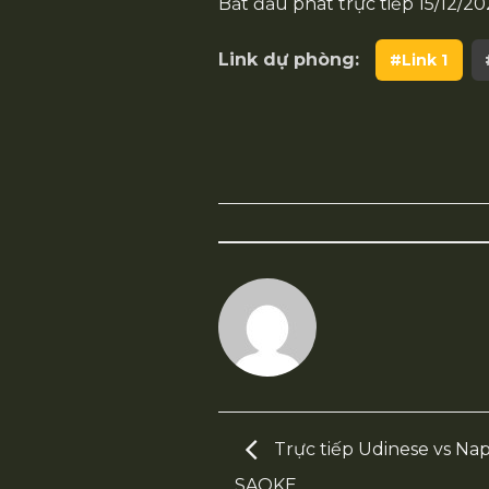
Bắt đầu phát trực tiếp
15/12/20
Link dự phòng:
#Link 1
Trực tiếp Udinese vs Napol
SAOKE