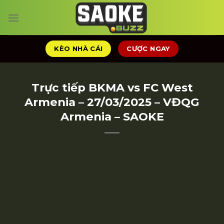
Chuyển
đến
nội
dung
KÈO NHÀ CÁI
CƯỢC NGAY
Trực tiếp BKMA vs FC West
Armenia – 27/03/2025 – VĐQG
Armenia – SAOKE