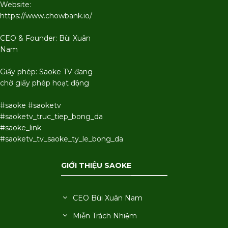
Website:
https://www.chowbank.io/
CEO & Founder: Bùi Xuân
Nam
Giấy phép: Saoke TV đang
chờ giấy phép hoạt động
#saoke #saoketv
#saoketv_truc_tiep_bong_da
#saoke_link
#saoketv_tv_saoke_ty_le_bong_da
GIỚI THIỆU SAOKE
CEO Bùi Xuân Nam
Miễn Trách Nhiệm