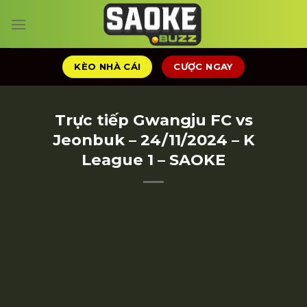
Chuyển
đến
nội
dung
KÈO NHÀ CÁI
CƯỢC NGAY
Trực tiếp Gwangju FC vs
Jeonbuk – 24/11/2024 – K
League 1 – SAOKE