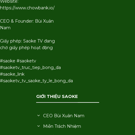
Website:
https://www.chowbank.io/
CEO & Founder: Bùi Xuân
Nam
Giấy phép: Saoke TV đang
chờ giấy phép hoạt động
#saoke #saoketv
#saoketv_truc_tiep_bong_da
#saoke_link
#saoketv_tv_saoke_ty_le_bong_da
GIỚI THIỆU SAOKE
CEO Bùi Xuân Nam
Miễn Trách Nhiệm