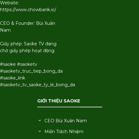
Website:
https://www.chowbank.io/
CEO & Founder: Bùi Xuân
Nam
Giấy phép: Saoke TV đang
chờ giấy phép hoạt động
#saoke #saoketv
#saoketv_truc_tiep_bong_da
#saoke_link
#saoketv_tv_saoke_ty_le_bong_da
GIỚI THIỆU SAOKE
CEO Bùi Xuân Nam
Miễn Trách Nhiệm