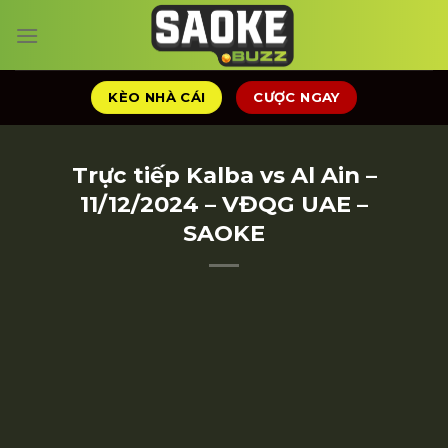
Chuyển
đến
nội
dung
KÈO NHÀ CÁI
CƯỢC NGAY
Trực tiếp Kalba vs Al Ain –
11/12/2024 – VĐQG UAE –
SAOKE