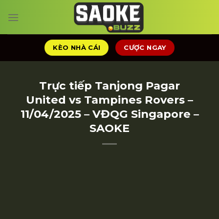
Chuyển
đến
nội
dung
KÈO NHÀ CÁI
CƯỢC NGAY
Trực tiếp Tanjong Pagar
United vs Tampines Rovers –
11/04/2025 – VĐQG Singapore –
SAOKE