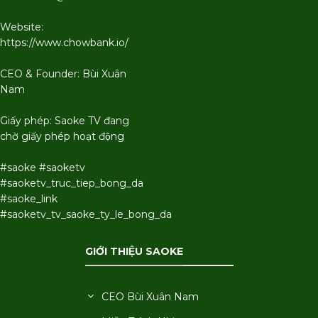
Website:
https://www.chowbank.io/
CEO & Founder: Bùi Xuân
Nam
Giấy phép: Saoke TV đang
chờ giấy phép hoạt động
#saoke #saoketv
#saoketv_truc_tiep_bong_da
#saoke_link
#saoketv_tv_saoke_ty_le_bong_da
GIỚI THIỆU SAOKE
CEO Bùi Xuân Nam