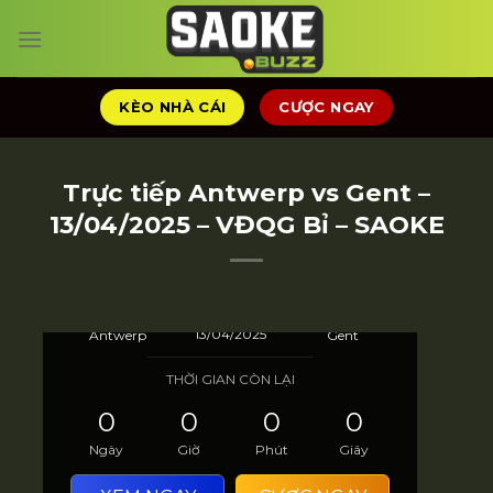
Chuyển
đến
nội
dung
KÈO NHÀ CÁI
CƯỢC NGAY
Trực tiếp Antwerp vs Gent –
13/04/2025 – VĐQG Bỉ – SAOKE
VĐQG Bỉ
18:30
13/04/2025
Antwerp
Gent
THỜI GIAN CÒN LẠI
0
0
0
0
Ngày
Giờ
Phút
Giây