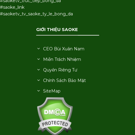
#saoketv_truc_tiep_bong_da
#saoke_link
#saoketv_tv_saoke_ty_le_bong_da
GIỚI THIỆU SAOKE
CEO Bùi Xuân Nam
Miễn Trách Nhiệm
Quyền Riêng Tư
Chính Sách Bảo Mật
SiteMap