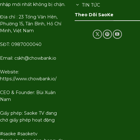
nhập mới nhất không bị chặn.
TIN TỨC
Theo Dõi SaoKe
Địa chỉ : 23 Tống Văn Hên,
Phường 15, Tân Bình, Hồ Chí
Minh, Việt Nam
SĐT: 0987000040
Email:
cskh@chowbank.io
Website:
https://www.chowbank.io/
CEO & Founder: Bùi Xuân
Nam
Giấy phép: Saoke TV đang
chờ giấy phép hoạt động
#saoke #saoketv