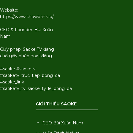
Website:
https://www.chowbank.io/
CEO & Founder: Bùi Xuân
Nam
Giấy phép: Saoke TV đang
chờ giấy phép hoạt động
#saoke #saoketv
#saoketv_truc_tiep_bong_da
#saoke_link
#saoketv_tv_saoke_ty_le_bong_da
GIỚI THIỆU SAOKE
CEO Bùi Xuân Nam