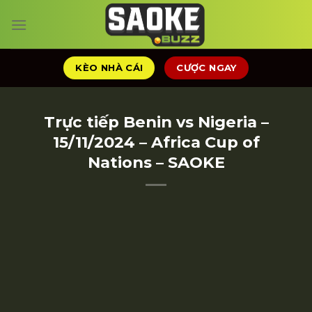
Chuyển
đến
nội
dung
KÈO NHÀ CÁI
CƯỢC NGAY
Trực tiếp Benin vs Nigeria –
15/11/2024 – Africa Cup of
Nations – SAOKE