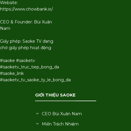
Website:
https://www.chowbank.io/
CEO & Founder: Bùi Xuân
Nam
Giấy phép: Saoke TV đang
chờ giấy phép hoạt động
#saoke #saoketv
#saoketv_truc_tiep_bong_da
#saoke_link
#saoketv_tv_saoke_ty_le_bong_da
GIỚI THIỆU SAOKE
CEO Bùi Xuân Nam
Miễn Trách Nhiệm