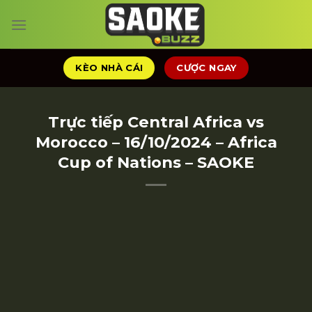
Chuyển
đến
nội
dung
KÈO NHÀ CÁI
CƯỢC NGAY
Trực tiếp Central Africa vs
Morocco – 16/10/2024 – Africa
Cup of Nations – SAOKE