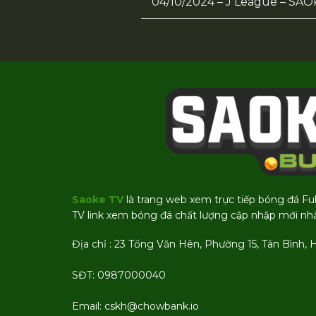
04/10/2024 – J League – SA
Saoke TV
là trang web xem trực tiếp bóng đá Fu
TV link xem bóng đá chất lượng cập nhập mới nhâ
Địa chỉ : 23 Tống Văn Hên, Phường 15, Tân Bình, 
SĐT: 0987000040
Email:
cskh@chowbank.io