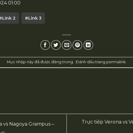
024 01:00
#Link 2
#Link 3
Mục nhập này đã được đăng trong . Đánh dấu trang
permalink
.
Trực tiếp Verona vs Ve
a vs Nagoya Grampus –