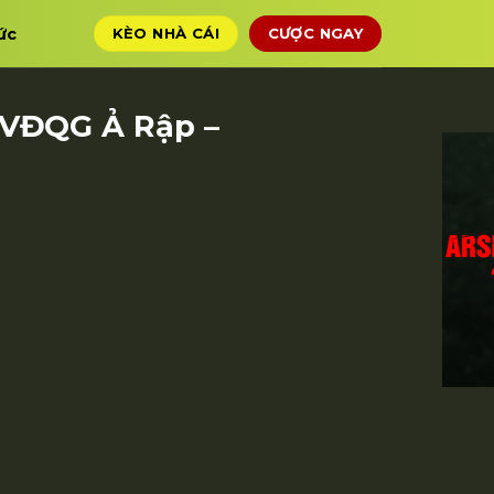
ức
KÈO NHÀ CÁI
CƯỢC NGAY
– VĐQG Ả Rập –