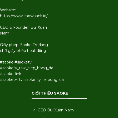
Website:
https://www.chowbank.io/
CEO & Founder: Bùi Xuân
Nam
Giấy phép: Saoke TV đang
chờ giấy phép hoạt động
#saoke #saoketv
#saoketv_truc_tiep_bong_da
#saoke_link
#saoketv_tv_saoke_ty_le_bong_da
GIỚI THIỆU SAOKE
CEO Bùi Xuân Nam