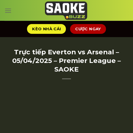
Chuyển
đến
nội
dung
KÈO NHÀ CÁI
CƯỢC NGAY
Trực tiếp Everton vs Arsenal –
05/04/2025 – Premier League –
SAOKE