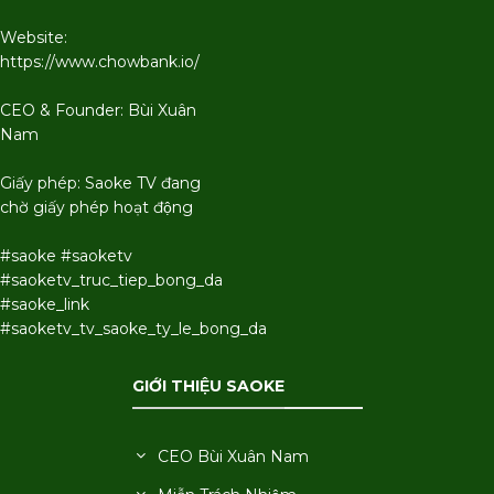
Website:
https://www.chowbank.io/
CEO & Founder: Bùi Xuân
Nam
Giấy phép: Saoke TV đang
chờ giấy phép hoạt động
#saoke #saoketv
#saoketv_truc_tiep_bong_da
#saoke_link
#saoketv_tv_saoke_ty_le_bong_da
GIỚI THIỆU SAOKE
CEO Bùi Xuân Nam