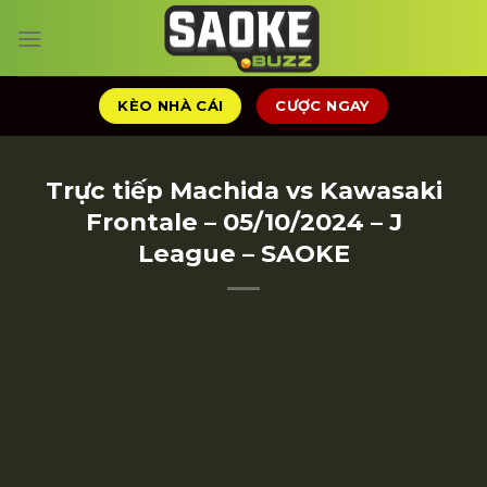
Chuyển
đến
nội
dung
KÈO NHÀ CÁI
CƯỢC NGAY
Trực tiếp Machida vs Kawasaki
Frontale – 05/10/2024 – J
League – SAOKE