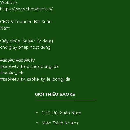
Website:
https://www.chowbank.io/
CEO & Founder: Bùi Xuân
Nam
Giấy phép: Saoke TV đang
chờ giấy phép hoạt động
#saoke #saoketv
#saoketv_truc_tiep_bong_da
#saoke_link
#saoketv_tv_saoke_ty_le_bong_da
GIỚI THIỆU SAOKE
CEO Bùi Xuân Nam
Miễn Trách Nhiệm