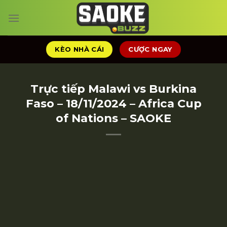
Chuyển
đến
nội
dung
KÈO NHÀ CÁI
CƯỢC NGAY
Trực tiếp Malawi vs Burkina
Faso – 18/11/2024 – Africa Cup
of Nations – SAOKE