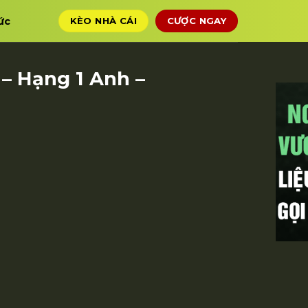
ức
KÈO NHÀ CÁI
CƯỢC NGAY
 – Hạng 1 Anh –