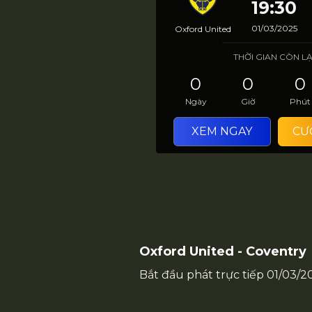
19:30
01/03/2025
Oxford United
THỜI GIAN CÒN LẠ
0
0
0
Ngày
Giờ
Phút
XEM NGAY
CƯ
Oxford United - Coventry
Bắt đầu phát trực tiếp
01/03/2