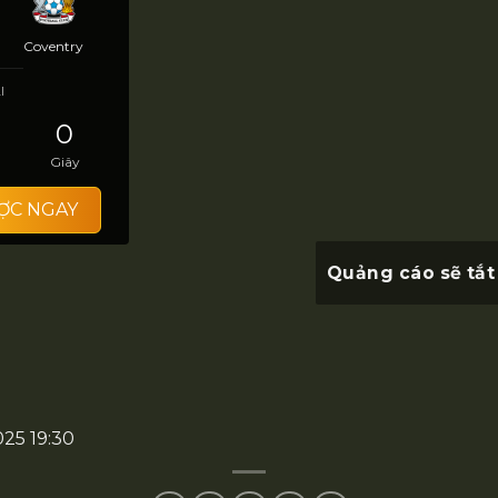
Coventry
I
0
Giây
ỢC NGAY
Quảng cáo sẽ tắt
025 19:30