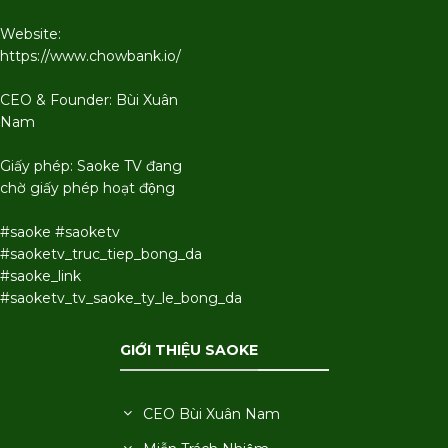
Website:
https://www.chowbank.io/
CEO & Founder: Bùi Xuân
Nam
Giấy phép: Saoke TV đang
chờ giấy phép hoạt động
#saoke #saoketv
#saoketv_truc_tiep_bong_da
#saoke_link
#saoketv_tv_saoke_ty_le_bong_da
GIỚI THIỆU SAOKE
CEO Bùi Xuân Nam