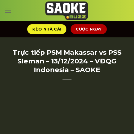
Chuyển
đến
nội
dung
KÈO NHÀ CÁI
CƯỢC NGAY
Trực tiếp PSM Makassar vs PSS
Sleman – 13/12/2024 – VĐQG
Indonesia – SAOKE