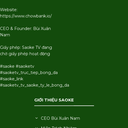
Website:
https://www.chowbank.io/
CEO & Founder: Bùi Xuân
Nam
Giấy phép: Saoke TV đang
chờ giấy phép hoạt động
#saoke #saoketv
#saoketv_truc_tiep_bong_da
#saoke_link
#saoketv_tv_saoke_ty_le_bong_da
GIỚI THIỆU SAOKE
CEO Bùi Xuân Nam