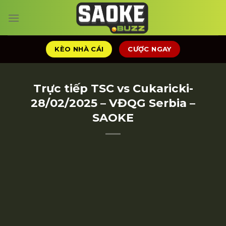
Chuyển
đến
nội
dung
KÈO NHÀ CÁI
CƯỢC NGAY
Trực tiếp TSC vs Cukaricki-
28/02/2025 – VĐQG Serbia –
SAOKE