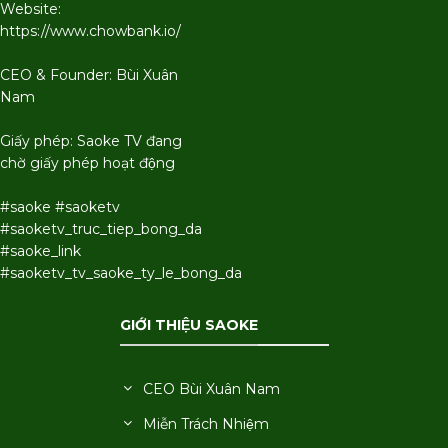
Website:
https://www.chowbank.io/
CEO & Founder: Bùi Xuân
Nam
Giấy phép: Saoke TV đang
chờ giấy phép hoạt động
#saoke #saoketv
#saoketv_truc_tiep_bong_da
#saoke_link
#saoketv_tv_saoke_ty_le_bong_da
GIỚI THIỆU SAOKE
CEO Bùi Xuân Nam
Miễn Trách Nhiệm