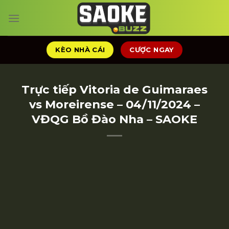
Chuyển
đến
nội
dung
KÈO NHÀ CÁI
CƯỢC NGAY
Trực tiếp Vitoria de Guimaraes
vs Moreirense – 04/11/2024 –
VĐQG Bồ Đào Nha – SAOKE